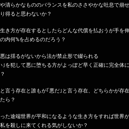
や清らかなもののバランスを私のささやかな吐息で崩
り得ると思わないか？
生き方が存在するとしたらどんな代償を払おうが手を
の内何%を占めるのだろう？
悪は揺るがないから法が禁止形で綴られる
い｣を犯して悪に堕ちる方がよっぽど早く正確に完全体
？
｣と言う存在と誰もが｢悪だ｣と言う存在、どちらかが存
たら？
った途端世界が平和になるような生き方をすれば世界
私を殺しに来てくれる気がしないか？