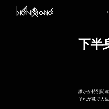
コ
ン
テ
ン
ツ
へ
ス
キ
下半
ッ
プ
誰かが特別間違
それが嫌で人生