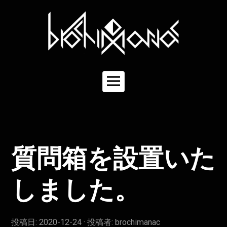
コ
ン
テ
ン
ツ
へ
ス
キ
メ
ッ
イ
プ
ン
メ
ニ
ュ
質問箱を設置いた
ー
しました。
投稿日:
2020-12-24
投稿者:
brochimanac