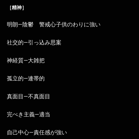
［精神］
明朗—陰鬱 警戒心子供のわりに強い
社交的—引っ込み思案
神経質—大雑把
孤立的—連帯的
真面目—不真面目
完ぺき主義—適当
自己中心—責任感が強い