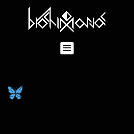
コ
ン
テ
ン
ツ
へ
ス
キ
メ
ッ
イ
プ
ン
メ
ニ
ュ
ー