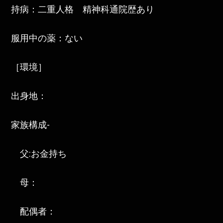
持病：二重人格 精神科通院歴あり
服用中の薬：ない
［環境］
出身地：
家族構成-
父:お金持ち
母：
配偶者：