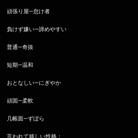
頑張り屋—怠け者
負けず嫌い—諦めやすい
普通—奇抜
短期—温和
おとなしい—にぎやか
頑固—柔軟
几帳面—ずぼら
言われて嬉しい性格：