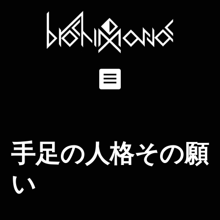
コ
ン
テ
ン
ツ
へ
ス
キ
メ
ッ
イ
プ
ン
メ
ニ
ュ
手足の人格その願
ー
い