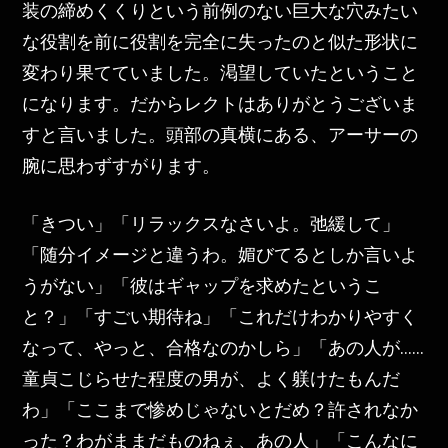
装の締めくくりという前例のない巨大な穴みたい
な役割を前に役割を完全に失ったのと似た形状に
変わり果てていました。渇望していたということ
になります。だからレクトはありがとうございま
すと言いました。頭部の真横にある、アーサーの
腕に思わずすがります。
「きつい」「リラックスなさいよ。弛緩して」
「随分イメージと違うわ。媚びてるとしか言いよ
うがない」「彼はギャップを求めたというこ
と？」「すごい期待ね」「これだけわかりやすく
なって、やっと、合格なのかしら」「あの人が……
童貞こじらせた程度の男が、よく躾けたもんだ
わ」「ここまで惨めじゃないとだめ？許されなか
った？わがままだものねぇ、あの人」「こんなに