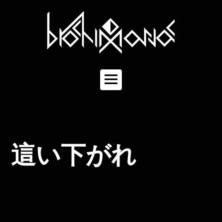
コ
ン
テ
ン
ツ
へ
ス
キ
メ
ッ
イ
プ
ン
メ
ニ
ュ
這い下がれ
ー