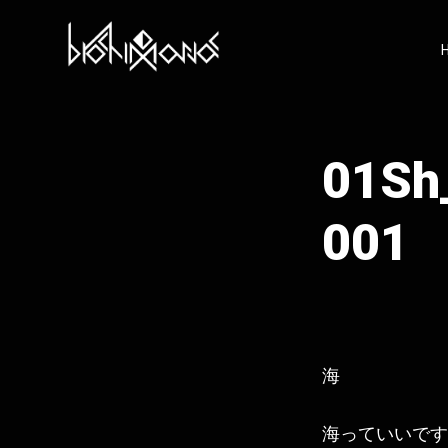
コ
ン
テ
ン
ツ
へ
ス
キ
01Sh
ッ
プ
001
海
海っていいです