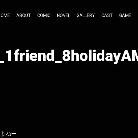
HOME
ABOUT
COMIC
NOVEL
GALLERY
CAST
GAME
_1friend_8holiday
よねー