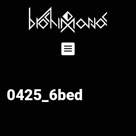
コ
ン
テ
ン
ツ
へ
ス
キ
メ
ッ
イ
プ
ン
メ
ニ
ュ
0425_6bed
ー