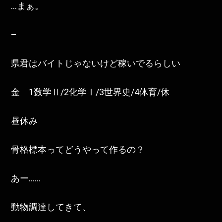
…まぁ。
–
県君はバイトじゃないけど稼いでるらしい
金 1数学Ⅱ/2化学Ⅰ/3世界史/4体育/休
昼休み
骨格標本ってどうやって作るの？
あー……
動物調達してきて、