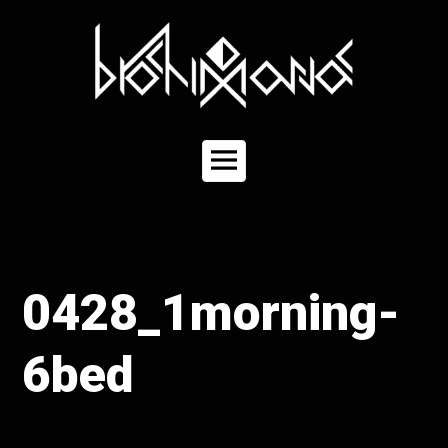
コ
ン
テ
ン
ツ
へ
ス
キ
メ
ッ
イ
プ
ン
メ
ニ
ュ
0428_1morning-
ー
6bed