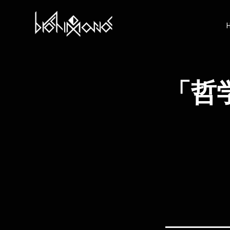
コ
ン
テ
ン
ツ
へ
ス
キ
「哲
ッ
プ