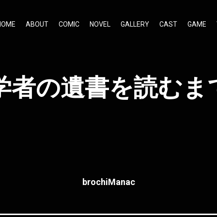
HOME
ABOUT
COMIC
NOVEL
GALLERY
CAST
GAME
学者の遺書を読むま
brochiManac