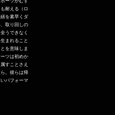
とポーツがむず
にも耐える（ロ
修繕を素早くダ
為、取り回しの
を全うできなく
に生まれること
ことを意味しま
ポーツは初めか
に属すことさえ
彼ら。彼らは帰
高いパフォーマ