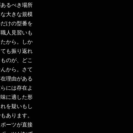
があるべき場所
きな大きな規模
めだけの型番を
も職人見習いも
したから。しか
とても振り返れ
なものが、どこ
せんから。さて
存在理由がある
彼らには存在よ
意味に適した形
それを疑いもし
でもあります。
、ポーツが直接