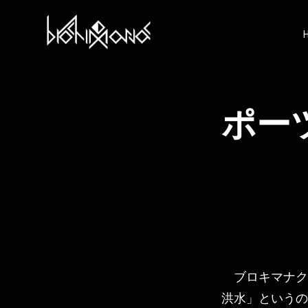
コ
ン
テ
ン
ツ
へ
ス
キ
ポー
ッ
プ
ブロキマナク
洪水」というの