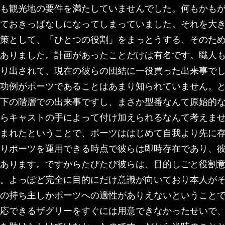
も観光地の要件を満たしていませんでした。何もかも
ておきっぱなしになってしまっていました。それを大
策として、「ひとつの役割」をまっとうする、そのた
ありました。計画があったことだけは有名です。職人
り出されて、現在の彼らの団結に一役買った出来事で
功例がポーツであることはあまり知られていません。
下の階層での出来事ですし、まさか型番なんて原始的
らキャストの手によって付け加えられるなんて考えま
まれたということで、ポーツははじめて自我より先に
りポーツを運用できる時点で彼らは即時存在であり、
あります。ですからたびたび彼らは、目的しごと役割
。よっぽど完全に目的にだけ意識が向いており本人が
の持ち主しかポーツへの適性がありえないということ
応できるザグリーをすぐには用意できなかったせいで