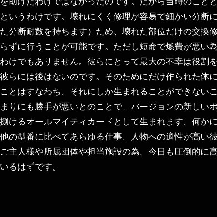
を助けたわけではなかったのです。だから当時のこと
というわけです。壊れにくく修理が容易で細かい分断
た分断耐数を持ちます）ため、壊れた部位だけの交換
らずに行うことが可能です。ただし短命で燃費が悪い
わけでもありません。彼らにとって最大の不幸は役割
彼らには後はないのです。そのためにだけ作られた体
ことはすなわち、それにしか生まれることができない
まりにも勝手が悪いとのことで、バージョンの新しい
捌けるオールマイティカードとして生まれます。何か
他の型番に比べてあらゆる仕事、人物への適性が高い
ご主人様や所属団体や担当施設の為、今日も圧倒的に
いるはずです。